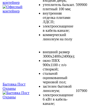
входная дверь;
контейнер
утеплитель бальзат.
599900
плитный 100 мм;
внутренняя
отделка плитами
ЛДСП;
электрооснащение
в кабель-канале;
коммерческий
линолеум на полу
внешний размер
3000х2400х2400(в);
окно ПВХ
900х1100 с п/о
створкой;
стальной
оцинкованный
черновой пол;
Бытовка Пост
застелен бытовой
Охраны
линолеум;
107900
электрооснащение
6 кВт в кабель-
канале;