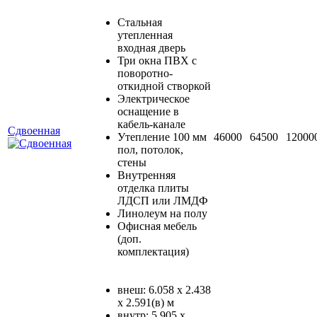
Стальная
утепленная
входная дверь
Три окна ПВХ с
поворотно-
откидной створкой
Электрическое
оснащение в
кабель-канале
Сдвоенная
Утепление 100 мм
46000
64500
12000
пол, потолок,
стены
Внутренняя
отделка плиты
ЛДСП или ЛМДФ
Линолеум на полу
Офисная мебель
(доп.
комплектация)
внеш: 6.058 х 2.438
х 2.591(в) м
внутр: 5.905 х