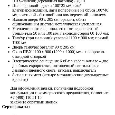
ПВХ-панели; деревянная вагонка; ЛДСП
Пол: черновой - доски 100*25 мм, слой
влагопароизоляции, лаги поперечные из бруса 100*40
мм; чистовой - бытовой или коммерческий линолеум
Входная дверь 90 х 205 см: оргалит, обита
оцинкованным листом; металлическая утепленная
Утепление потолка, пола, стен: минераловатный
утеплитель 50 или 100 мм; пенополистерол 60-100 мм;
Тамбур (при наличии): угловой 1100 х 900 мм; прямой
1100 мм
Дверь тамбура: оргалит 90 х 205 см
Окно ПВХ 1100 х 900 (1200 х 1000) мм с поворотно-
откидной створкой
Электрическое оснащение 6 кВт в кабель канале – две
двойных евророзетки, потолочный светильник с
лампами дневного света, автомат, выключатель
8 спальных мест (четыре металлические двухъярусные
кровати)
Для оформления заявки, получения подробной
консультации и коммерческого предложения, позвоните
+7 (499) 110 51 15
закажите обратный звонок
Сертификаты: