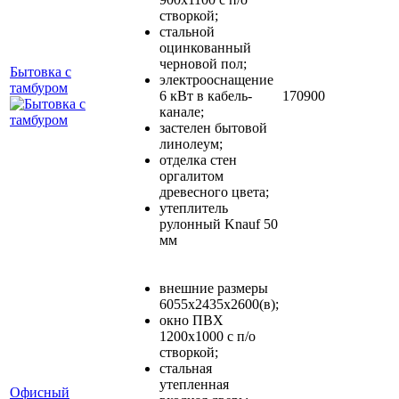
створкой;
стальной
оцинкованный
черновой пол;
Бытовка с
электрооснащение
тамбуром
6 кВт в кабель-
170900
канале;
застелен бытовой
линолеум;
отделка стен
оргалитом
древесного цвета;
утеплитель
рулонный Knauf 50
мм
внешние размеры
6055х2435х2600(в);
окно ПВХ
1200х1000 с п/о
створкой;
стальная
утепленная
Офисный