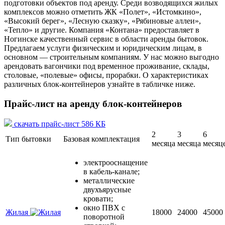
подготовки объектов под аренду. Среди возводящихся жилых
комплексов можно отметить ЖК «Полет», «Истомкино»,
«Высокий берег», «Лесную сказку», «Рябиновые аллеи»,
«Тепло» и другие. Компания «Контана» предоставляет в
Ногинске качественный сервис в области аренды бытовок.
Предлагаем услуги физическим и юридическим лицам, в
основном — строительным компаниям. У нас можно выгодно
арендовать вагончики под временное проживание, склады,
столовые, «полевые» офисы, прорабки. О характеристиках
различных блок-контейнеров узнайте в табличке ниже.
Прайс-лист на аренду блок-контейнеров
скачать прайс-лист 586 КБ
2
3
6
Тип бытовки
Базовая комплектация
месяца
месяца
месяц
электрооснащение
в кабель-канале;
металлические
двухъярусные
кровати;
окно ПВХ с
Жилая
18000
24000
45000
поворотной