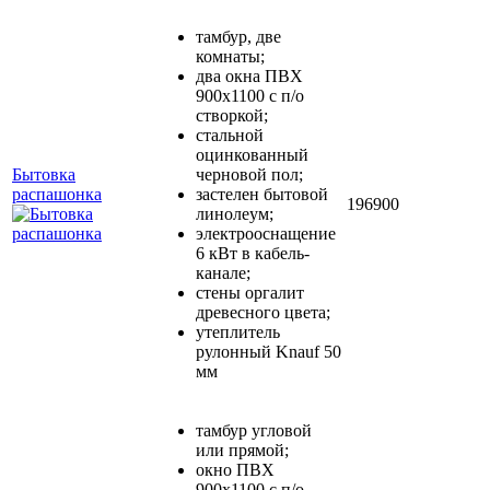
тамбур, две
комнаты;
два окна ПВХ
900х1100 с п/о
створкой;
стальной
оцинкованный
Бытовка
черновой пол;
распашонка
застелен бытовой
196900
линолеум;
электрооснащение
6 кВт в кабель-
канале;
стены оргалит
древесного цвета;
утеплитель
рулонный Knauf 50
мм
тамбур угловой
или прямой;
окно ПВХ
900х1100 с п/о