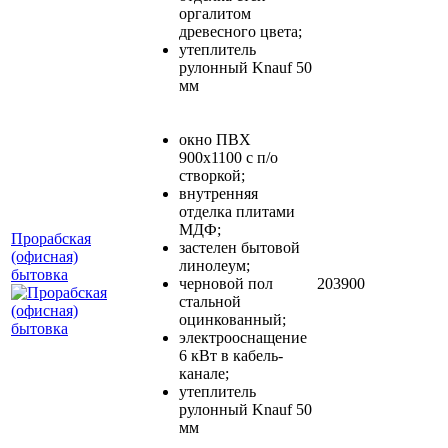
оргалитом
древесного цвета;
утеплитель
рулонный Knauf 50
мм
окно ПВХ
900х1100 с п/о
створкой;
внутренняя
отделка плитами
МДФ;
Прорабская
застелен бытовой
(офисная)
линолеум;
бытовка
черновой пол
203900
стальной
оцинкованный;
электрооснащение
6 кВт в кабель-
канале;
утеплитель
рулонный Knauf 50
мм