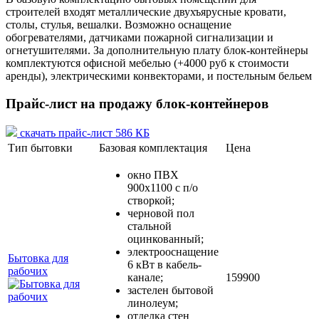
строителей входят металлические двухъярусные кровати,
столы, стулья, вешалки. Возможно оснащение
обогревателями, датчиками пожарной сигнализации и
огнетушителями. За дополнительную плату блок-контейнеры
комплектуются офисной мебелью (+4000 руб к стоимости
аренды), электрическими конвекторами, и постельным бельем
Прайс-лист на продажу блок-контейнеров
скачать прайс-лист 586 КБ
Тип бытовки
Базовая комплектация
Цена
окно ПВХ
900х1100 с п/о
створкой;
черновой пол
стальной
оцинкованный;
электрооснащение
Бытовка для
6 кВт в кабель-
рабочих
канале;
159900
застелен бытовой
линолеум;
отделка стен