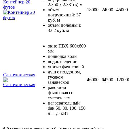
Контейнер 20
2.350 х 2.381(в) м
футов
объем
18000
24000
45000
погрузочный: 37
куб. м
объем полезный:
33.2 куб. м
окно ПВХ 600х600
мм
подводка воды
водоотведение
унитаз фаянсовый
душ с поддоном,
Сантехническая
гусаком,
46000
64500
12000
занавеской
раковина
фаянсовая со
смесителем
нагревательный
бак 50, 80, 100, 150
л - 1,5 кВт
В базовую комплектацию бытовых помещений для