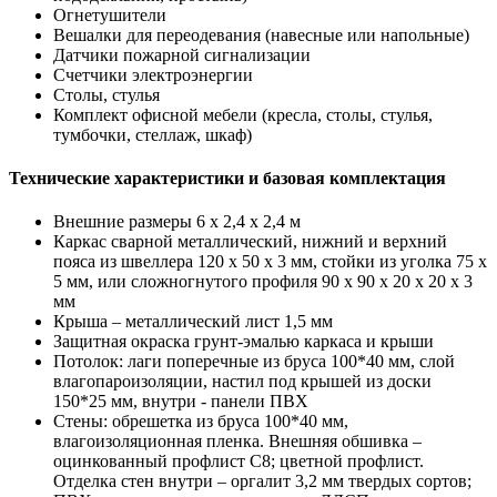
Огнетушители
Вешалки для переодевания (навесные или напольные)
Датчики пожарной сигнализации
Счетчики электроэнергии
Столы, стулья
Комплект офисной мебели (кресла, столы, стулья,
тумбочки, стеллаж, шкаф)
Технические характеристики и базовая комплектация
Внешние размеры 6 х 2,4 х 2,4 м
Каркас сварной металлический, нижний и верхний
пояса из швеллера 120 х 50 х 3 мм, стойки из уголка 75 х
5 мм, или сложногнутого профиля 90 х 90 х 20 х 20 х 3
мм
Крыша – металлический лист 1,5 мм
Защитная окраска грунт-эмалью каркаса и крыши
Потолок: лаги поперечные из бруса 100*40 мм, слой
влагопароизоляции, настил под крышей из доски
150*25 мм, внутри - панели ПВХ
Стены: обрешетка из бруса 100*40 мм,
влагоизоляционная пленка. Внешняя обшивка –
оцинкованный профлист С8; цветной профлист.
Отделка стен внутри – оргалит 3,2 мм твердых сортов;