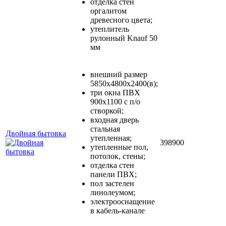
отделка стен
оргалитом
древесного цвета;
утеплитель
рулонный Knauf 50
мм
внешний размер
5850х4800х2400(в);
три окна ПВХ
900х1100 с п/о
створкой;
входная дверь
стальная
Двойная бытовка
утепленная;
398900
утепленные пол,
потолок, стены;
отделка стен
панели ПВХ;
пол застелен
линолеумом;
электрооснащение
в кабель-канале