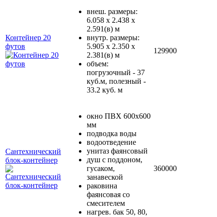
внеш. размеры:
6.058 х 2.438 х
2.591(в) м
Контейнер 20
внутр. размеры:
футов
5.905 х 2.350 х
129900
2.381(в) м
объем:
погрузочный - 37
куб.м, полезный -
33.2 куб. м
окно ПВХ 600х600
мм
подводка воды
водоотведение
унитаз фаянсовый
Сантехнический
душ с поддоном,
блок-контейнер
гусаком,
360000
занавеской
раковина
фаянсовая со
смесителем
нагрев. бак 50, 80,