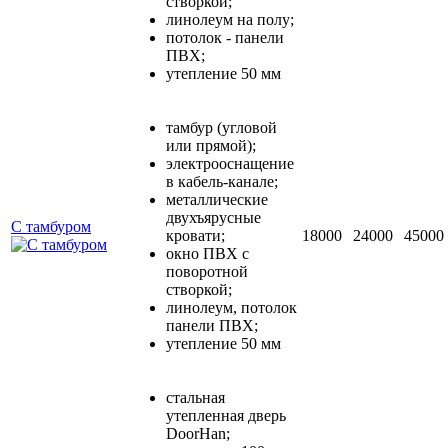
створкой;
линолеум на полу;
потолок - панели
ПВХ;
утепление 50 мм
тамбур (угловой
или прямой);
электрооснащение
в кабель-канале;
металлические
двухъярусные
С тамбуром
кровати;
18000
24000
45000
окно ПВХ с
поворотной
створкой;
линолеум, потолок
панели ПВХ;
утепление 50 мм
стальная
утепленная дверь
DoorHan;