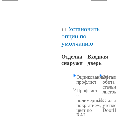
ОТПР
Установить
опции по
умолчанию
Отделка
Входная
снаружи
дверь
Оцинкованный
Оргал
профлист
обита
сталь
Профлист
листо
с
полимерным
Сталь
покрытием,
утепл
цвет по
DoorH
RAL