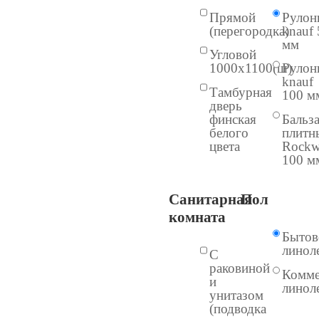
Прямой
Рулон
(перегородка)
knauf 
мм
Угловой
1000х1100(ш)
Рулон
knauf
Тамбурная
100 м
дверь
финская
Бальз
белого
плитн
цвета
Rockw
100 м
Санитарная
Пол
комната
Бытов
линол
С
раковиной
Комме
и
линол
унитазом
(подводка