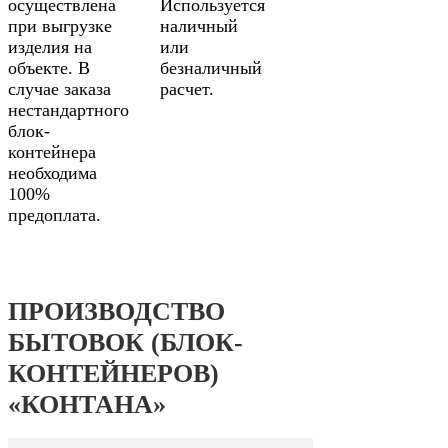
осуществлена
Используется
при выгрузке
наличный
изделия на
или
объекте. В
безналичный
случае заказа
расчет.
нестандартного
блок-
контейнера
необходима
100%
предоплата.
ПРОИЗВОДСТВО
БЫТОВОК (БЛОК-
КОНТЕЙНЕРОВ)
«КОНТАНА»