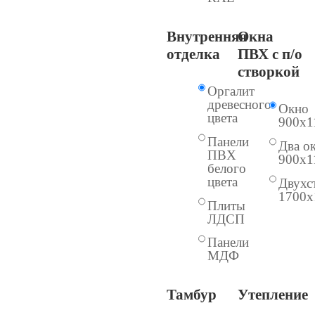
Внутренняя
Окна
отделка
ПВХ с п/о
створкой
Оргалит
древесного
Окно
цвета
900х1
Панели
Два о
ПВХ
900х1
белого
цвета
Двухс
1700х
Плиты
ЛДСП
Панели
МДФ
Тамбур
Утепление