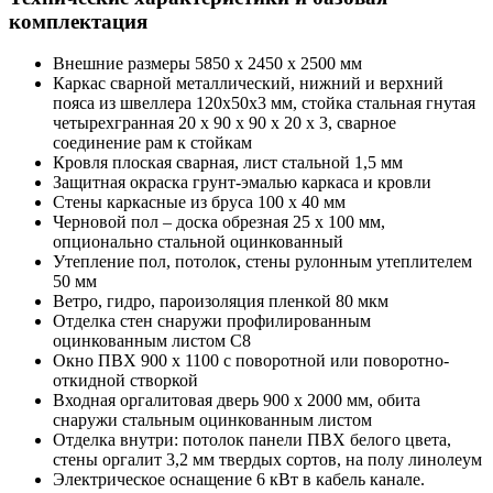
комплектация
Внешние размеры 5850 х 2450 х 2500 мм
Каркас сварной металлический, нижний и верхний
пояса из швеллера 120х50х3 мм, стойка стальная гнутая
четырехгранная 20 х 90 х 90 х 20 х 3, сварное
соединение рам к стойкам
Кровля плоская сварная, лист стальной 1,5 мм
Защитная окраска грунт-эмалью каркаса и кровли
Стены каркасные из бруса 100 х 40 мм
Черновой пол – доска обрезная 25 х 100 мм,
опционально стальной оцинкованный
Утепление пол, потолок, стены рулонным утеплителем
50 мм
Ветро, гидро, пароизоляция пленкой 80 мкм
Отделка стен снаружи профилированным
оцинкованным листом С8
Окно ПВХ 900 х 1100 с поворотной или поворотно-
откидной створкой
Входная оргалитовая дверь 900 х 2000 мм, обита
снаружи стальным оцинкованным листом
Отделка внутри: потолок панели ПВХ белого цвета,
стены оргалит 3,2 мм твердых сортов, на полу линолеум
Электрическое оснащение 6 кВт в кабель канале.