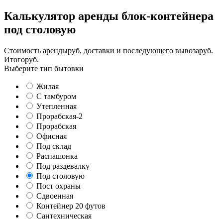
Калькулятор аренды блок-контейнера
под столовую
Стоимость аренды
руб,
доставки и последующего вывоза
руб.
Итого
руб.
Выберите тип бытовки
Жилая
С тамбуром
Утепленная
Прорабская-2
Прорабская
Офисная
Под склад
Распашонка
Под раздевалку
Под столовую
Пост охраны
Сдвоенная
Контейнер 20 футов
Сантехническая