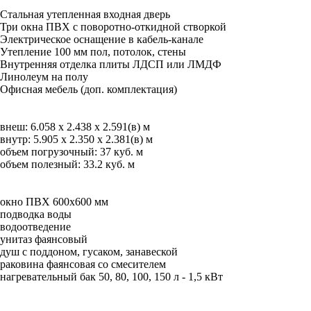
Стальная утепленная входная дверь
Три окна ПВХ с поворотно-откидной створкой
Электрическое оснащение в кабель-канале
Утепление 100 мм пол, потолок, стены
Внутренняя отделка плиты ЛДСП или ЛМДФ
Линолеум на полу
Офисная мебель (доп. комплектация)
внеш: 6.058 х 2.438 х 2.591(в) м
внутр: 5.905 х 2.350 х 2.381(в) м
объем погрузочный: 37 куб. м
объем полезный: 33.2 куб. м
окно ПВХ 600х600 мм
подводка воды
водоотведение
унитаз фаянсовый
душ с поддоном, гусаком, занавеской
раковина фаянсовая со смесителем
нагревательный бак 50, 80, 100, 150 л - 1,5 кВт