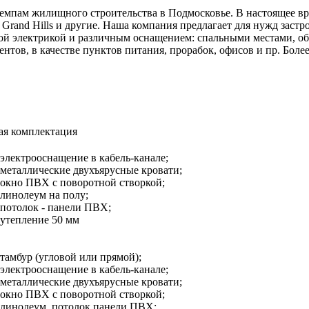
мпам жилищного строительства в Подмосковье. В настоящее вре
Grand Hills и другие. Наша компания предлагает для нужд заст
ой электрикой и различным оснащением: спальными местами, об
нтов, в качестве пунктов питания, прорабок, офисов и пр. Бол
ая комплектация
электрооснащение в кабель-канале;
металлические двухъярусные кровати;
окно ПВХ с поворотной створкой;
линолеум на полу;
потолок - панели ПВХ;
утепление 50 мм
тамбур (угловой или прямой);
электрооснащение в кабель-канале;
металлические двухъярусные кровати;
окно ПВХ с поворотной створкой;
линолеум, потолок панели ПВХ;