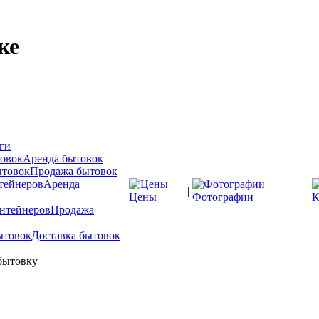
ке
ги
Аренда бытовок
Продажа бытовок
Аренда
|
|
|
Цены
Фотографии
К
Продажа
Доставка бытовок
бытовку