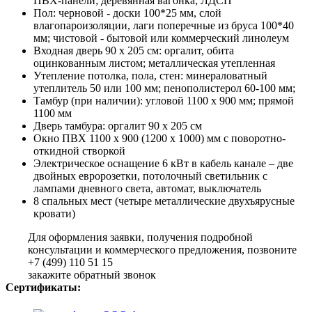
ПВХ-панели; деревянная вагонка; ЛДСП
Пол: черновой - доски 100*25 мм, слой
влагопароизоляции, лаги поперечные из бруса 100*40
мм; чистовой - бытовой или коммерческий линолеум
Входная дверь 90 х 205 см: оргалит, обита
оцинкованным листом; металлическая утепленная
Утепление потолка, пола, стен: минераловатный
утеплитель 50 или 100 мм; пенополистерол 60-100 мм;
Тамбур (при наличии): угловой 1100 х 900 мм; прямой
1100 мм
Дверь тамбура: оргалит 90 х 205 см
Окно ПВХ 1100 х 900 (1200 х 1000) мм с поворотно-
откидной створкой
Электрическое оснащение 6 кВт в кабель канале – две
двойных евророзетки, потолочный светильник с
лампами дневного света, автомат, выключатель
8 спальных мест (четыре металлические двухъярусные
кровати)
Для оформления заявки, получения подробной
консультации и коммерческого предложения, позвоните
+7 (499) 110 51 15
закажите обратный звонок
Сертификаты: