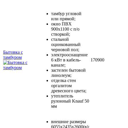
тамбур угловой
или прямой;
окно ПВХ
900х1100 с п/о
створкой;
стальной
оцинкованный
черновой пол;
Бытовка с
электрооснащение
тамбуром
6 кВт в кабель-
170900
канале;
застелен бытовой
линолеум;
отделка стен
оргалитом
древесного цвета;
утеплитель
рулонный Knauf 50
мм
внешние размеры
6055х2435х2600(в);