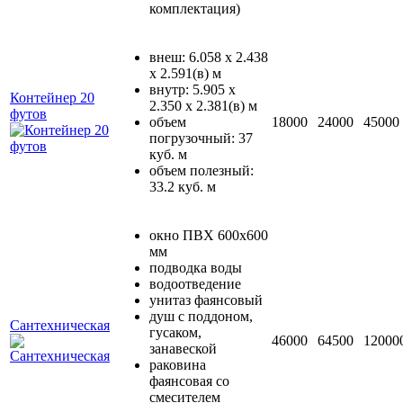
комплектация)
внеш: 6.058 х 2.438
х 2.591(в) м
внутр: 5.905 х
Контейнер 20
2.350 х 2.381(в) м
футов
объем
18000
24000
45000
погрузочный: 37
куб. м
объем полезный:
33.2 куб. м
окно ПВХ 600х600
мм
подводка воды
водоотведение
унитаз фаянсовый
душ с поддоном,
Сантехническая
гусаком,
46000
64500
12000
занавеской
раковина
фаянсовая со
смесителем