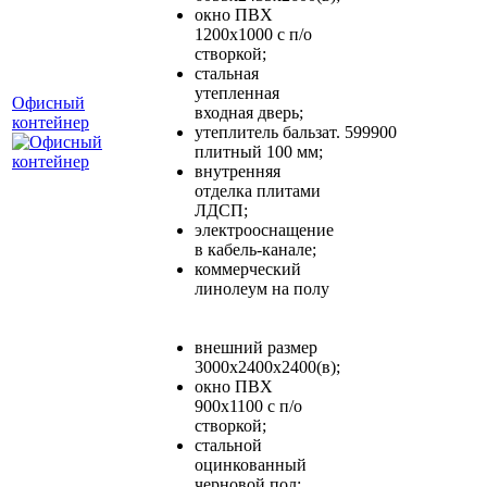
окно ПВХ
1200х1000 с п/о
створкой;
стальная
утепленная
Офисный
входная дверь;
контейнер
утеплитель бальзат.
599900
плитный 100 мм;
внутренняя
отделка плитами
ЛДСП;
электрооснащение
в кабель-канале;
коммерческий
линолеум на полу
внешний размер
3000х2400х2400(в);
окно ПВХ
900х1100 с п/о
створкой;
стальной
оцинкованный
черновой пол;