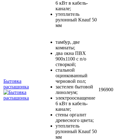
6 кВт в кабель-
канале;
утеплитель
рулонный Knauf 50
мм
тамбур, две
комнаты;
два окна ПВХ
900х1100 с п/о
створкой;
стальной
оцинкованный
Бытовка
черновой пол;
распашонка
застелен бытовой
196900
линолеум;
электрооснащение
6 кВт в кабель-
канале;
стены оргалит
древесного цвета;
утеплитель
рулонный Knauf 50
мм