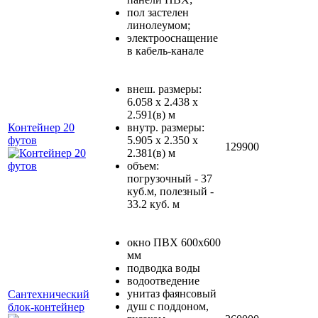
пол застелен
линолеумом;
электрооснащение
в кабель-канале
внеш. размеры:
6.058 х 2.438 х
2.591(в) м
Контейнер 20
внутр. размеры:
футов
5.905 х 2.350 х
129900
2.381(в) м
объем:
погрузочный - 37
куб.м, полезный -
33.2 куб. м
окно ПВХ 600х600
мм
подводка воды
водоотведение
унитаз фаянсовый
Сантехнический
душ с поддоном,
блок-контейнер