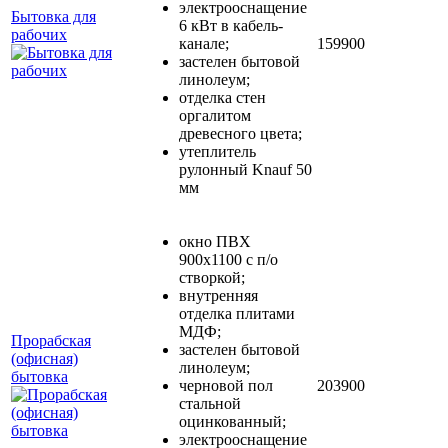
электрооснащение
Бытовка для
6 кВт в кабель-
рабочих
канале;
159900
застелен бытовой
линолеум;
отделка стен
оргалитом
древесного цвета;
утеплитель
рулонный Knauf 50
мм
окно ПВХ
900х1100 с п/о
створкой;
внутренняя
отделка плитами
МДФ;
Прорабская
застелен бытовой
(офисная)
линолеум;
бытовка
черновой пол
203900
стальной
оцинкованный;
электрооснащение