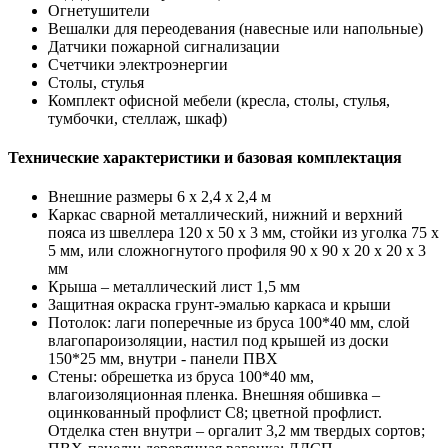
Огнетушители
Вешалки для переодевания (навесные или напольные)
Датчики пожарной сигнализации
Счетчики электроэнергии
Столы, стулья
Комплект офисной мебели (кресла, столы, стулья,
тумбочки, стеллаж, шкаф)
Технические характеристики и базовая комплектация
Внешние размеры 6 х 2,4 х 2,4 м
Каркас сварной металлический, нижний и верхний
пояса из швеллера 120 х 50 х 3 мм, стойки из уголка 75 х
5 мм, или сложногнутого профиля 90 х 90 х 20 х 20 х 3
мм
Крыша – металлический лист 1,5 мм
Защитная окраска грунт-эмалью каркаса и крыши
Потолок: лаги поперечные из бруса 100*40 мм, слой
влагопароизоляции, настил под крышей из доски
150*25 мм, внутри - панели ПВХ
Стены: обрешетка из бруса 100*40 мм,
влагоизоляционная пленка. Внешняя обшивка –
оцинкованный профлист С8; цветной профлист.
Отделка стен внутри – оргалит 3,2 мм твердых сортов;