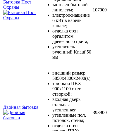
Бытовка Пост
застелен бытовой
Охраны
линолеум;
107900
электрооснащение
6 кВт в кабель-
канале;
отделка стен
оргалитом
древесного цвета;
утеплитель
рулонный Knauf 50
мм
внешний размер
5850х4800х2400(в);
три окна ПВХ
900х1100 с п/о
створкой;
входная дверь
стальная
Двойная бытовка
утепленная;
398900
утепленные пол,
потолок, стены;
отделка стен
панели ПВХ;